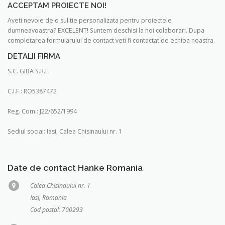
ACCEPTAM PROIECTE NOI!
Aveti nevoie de o sulitie personalizata pentru proiectele
dumneavoastra? EXCELENT! Suntem deschisi la noi colaborari. Dupa
completarea formularului de contact veti fi contactat de echipa noastra.
DETALII FIRMA
S.C. GIBA S.R.L.
C.I.F.: RO5387472
Reg. Com.: J22/652/1994
Sediul social: Iasi, Calea Chisinaului nr. 1
Date de contact Hanke Romania
Calea Chisinaului nr. 1
Iasi, Romania
Cod postal: 700293