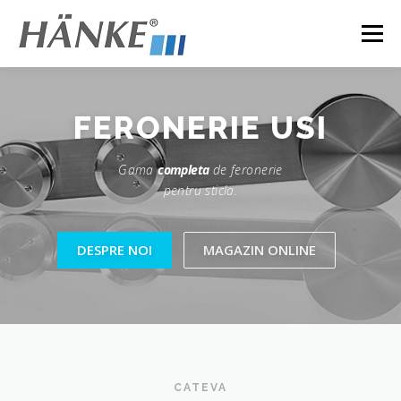
Sari
la
Meniu
conținut
DESPRE
PRODUSE
CATALOG
NOUTATI
FERONERIE
USI
Search
Gama
completa
de feronerie
CONTACT
pentru sticla.
DESPRE NOI
MAGAZIN ONLINE
CATEVA